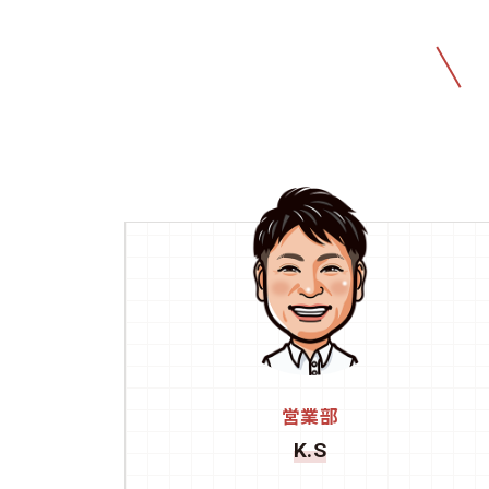
営業部
K.S