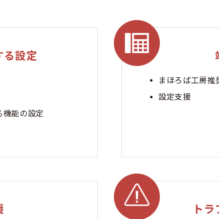
する設定
まほろば工房推
設定支援
する機能の設定
援
トラ