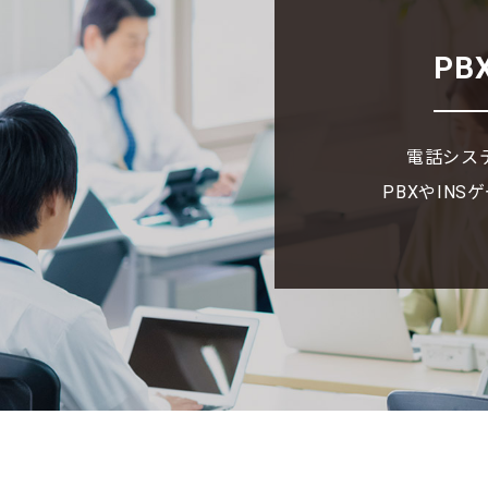
PB
電話シス
PBXやIN