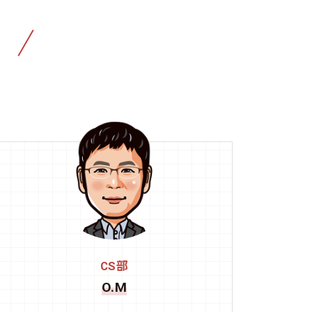
CS部
O.M